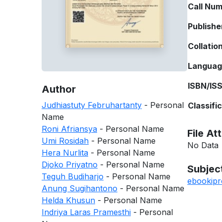
Call Nu
Publishe
Collatio
Langua
ISBN/IS
Author
Judhiastuty Februhartanty
- Personal
Classifi
Name
Roni Afriansya
- Personal Name
File A
Umi Rosidah
- Personal Name
No Data
Hera Nurlita
- Personal Name
Djoko Priyatno
- Personal Name
Subjec
Teguh Budiharjo
- Personal Name
ebook
ipr
Anung Sugihantono
- Personal Name
Helda Khusun
- Personal Name
Indriya Laras Pramesthi
- Personal