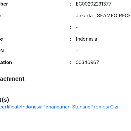
mber
:
EC00202231377
r
:
Jakarta
:
SEAMEO REC
n
:
-
ge
:
Indonesia
SN
:
-
cation
:
00346967
ttachment
t(s)
certificate
Indonesia
Penanganan Stunting
Promosi Gizi