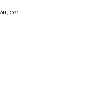
FON
.,
2022